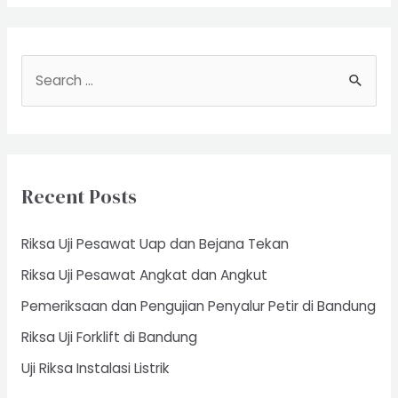
Kebakaran
S
e
a
r
c
Recent Posts
h
f
Riksa Uji Pesawat Uap dan Bejana Tekan
o
Riksa Uji Pesawat Angkat dan Angkut
r
Pemeriksaan dan Pengujian Penyalur Petir di Bandung
:
Riksa Uji Forklift di Bandung
Uji Riksa Instalasi Listrik