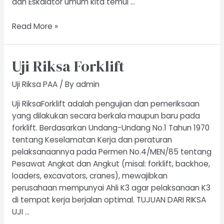
dan Eskalator umum kita temui …
Riksa
Read More »
Uji
Elevator
Uji Riksa Forklift
Eskalator
Uji Riksa PAA
/ By
admin
Uji RiksaForklift adalah pengujian dan pemeriksaan
yang dilakukan secara berkala maupun baru pada
forklift. Berdasarkan Undang-Undang No.1 Tahun 1970
tentang Keselamatan Kerja dan peraturan
pelaksanaannya pada Permen No.4/MEN/85 tentang
Pesawat Angkat dan Angkut (misal: forklift, backhoe,
loaders, excavators, cranes), mewajibkan
perusahaan mempunyai Ahli K3 agar pelaksanaan K3
di tempat kerja berjalan optimal. TUJUAN DARI RIKSA
UJI …