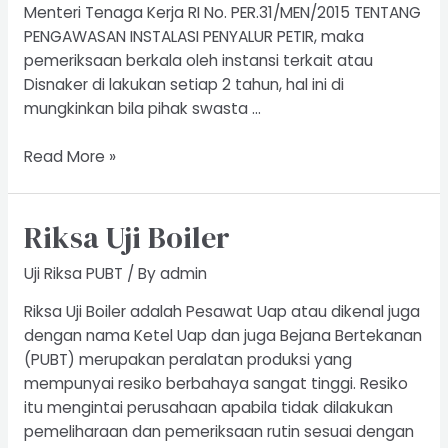
Menteri Tenaga Kerja RI No. PER.31/MEN/2015 TENTANG
PENGAWASAN INSTALASI PENYALUR PETIR, maka
pemeriksaan berkala oleh instansi terkait atau
Disnaker di lakukan setiap 2 tahun, hal ini di
mungkinkan bila pihak swasta …
Uji
Read More »
Riksa
Penyalur
Riksa Uji Boiler
Petir
Uji Riksa PUBT
/ By
admin
Riksa Uji Boiler adalah Pesawat Uap atau dikenal juga
dengan nama Ketel Uap dan juga Bejana Bertekanan
(PUBT) merupakan peralatan produksi yang
mempunyai resiko berbahaya sangat tinggi. Resiko
itu mengintai perusahaan apabila tidak dilakukan
pemeliharaan dan pemeriksaan rutin sesuai dengan