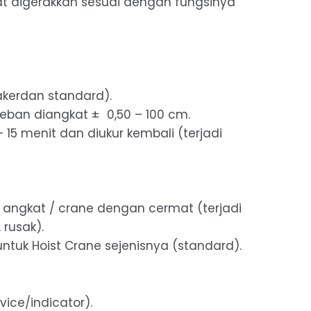
t digerakkan sesuai dengan fungsinya
akerdan standard).
beban diangkat ± 0,50 – 100 cm.
15 menit dan diukur kembali (terjadi
 angkat / crane dengan cermat (terjadi
 rusak).
untuk Hoist Crane sejenisnya (standard).
vice/indicator).