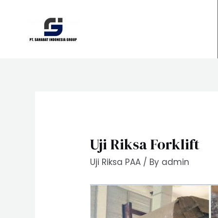
Skip
to
content
Uji Riksa Forklift
Uji Riksa PAA
/ By
admin