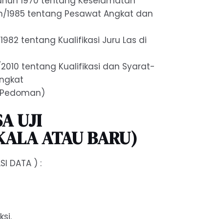
ahun 1970 tentang Keselamatan
n/1985 tentang Pesawat Angkat dan
982 tentang Kualifikasi Juru Las di
010 tentang Kualifikasi dan Syarat-
Angkat
 (Pedoman)
A UJI
KALA ATAU BARU)
SI DATA ) :
si.