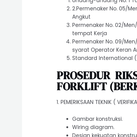
Undang-undang No. 1 T
2.Permenaker No. 05/Me
Angkut
Permenaker No. 02/Men/1
tempat Kerja
Permenaker No. 09/Men/2
syarat Operator Keran 
Standard International
PROSEDUR RIKS
FORKLIFT (BER
1. PEMERIKSAAN TEKNIK ( VERIFIKA
Gambar konstruksi.
Wiring diagram.
Design kekuatan konstruk