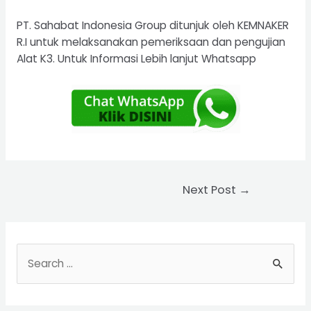
PT. Sahabat Indonesia Group
ditunjuk oleh KEMNAKER
R.I untuk melaksanakan pemeriksaan dan pengujian
Alat K3. Untuk Informasi Lebih lanjut Whatsapp
Post
Next Post
→
navigation
S
e
a