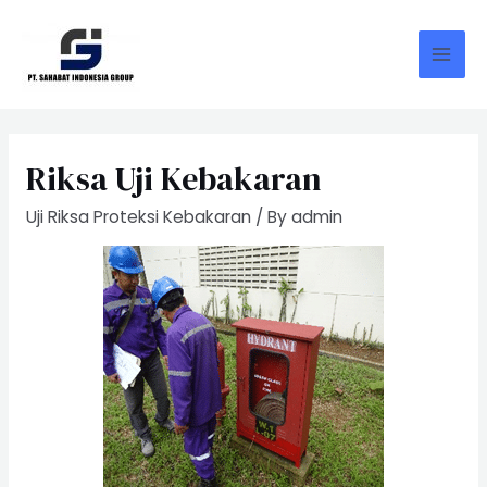
Skip
to
content
Mai
Men
Riksa Uji Kebakaran
Uji Riksa Proteksi Kebakaran
/ By
admin