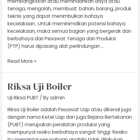
membangkitkan atau memindahkan daya atau
tenaga, mengolah, membuat: bahan, barang, produk
teknis yang dapat menimbulkan bahaya
kecelakaan.. Untuk meminimalkan potensi bahaya
kecelakaan, maka semua bagian yang bergerak dan
berbahaya dari Pesawat Tenaga dan Produksi
(PTP) harus dipasang alat perlindungan …
Riksa
Read More »
Uji
Pesawat
Riksa Uji Boiler
Tenaga
dan
Uji Riksa PUBT
/ By
admin
Produksi
Riksa Uji Boiler adalah Pesawat Uap atau dikenal juga
dengan nama Ketel Uap dan juga Bejana Bertekanan
(PUBT) merupakan peralatan produksi yang
mempunyai resiko berbahaya sangat tinggi. Resiko
itu mengintai perusahaan apabila tidak dilakukan