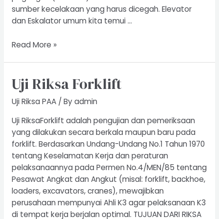
sumber kecelakaan yang harus dicegah. Elevator
dan Eskalator umum kita temui …
Riksa
Read More »
Uji
Elevator
Uji Riksa Forklift
Eskalator
Uji Riksa PAA
/ By
admin
Uji RiksaForklift adalah pengujian dan pemeriksaan
yang dilakukan secara berkala maupun baru pada
forklift. Berdasarkan Undang-Undang No.1 Tahun 1970
tentang Keselamatan Kerja dan peraturan
pelaksanaannya pada Permen No.4/MEN/85 tentang
Pesawat Angkat dan Angkut (misal: forklift, backhoe,
loaders, excavators, cranes), mewajibkan
perusahaan mempunyai Ahli K3 agar pelaksanaan K3
di tempat kerja berjalan optimal. TUJUAN DARI RIKSA