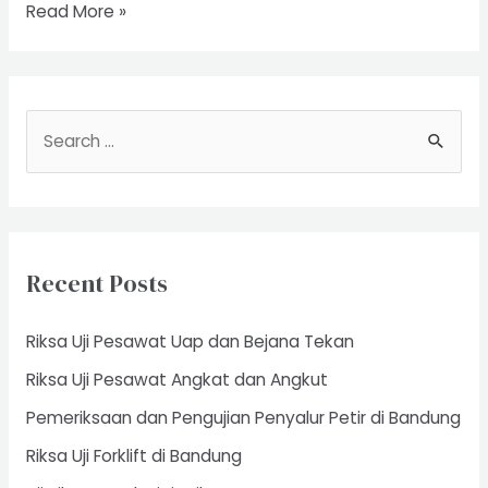
Riksa
Read More »
Uji
Kebakaran
S
e
a
r
c
Recent Posts
h
f
Riksa Uji Pesawat Uap dan Bejana Tekan
o
Riksa Uji Pesawat Angkat dan Angkut
r
Pemeriksaan dan Pengujian Penyalur Petir di Bandung
:
Riksa Uji Forklift di Bandung