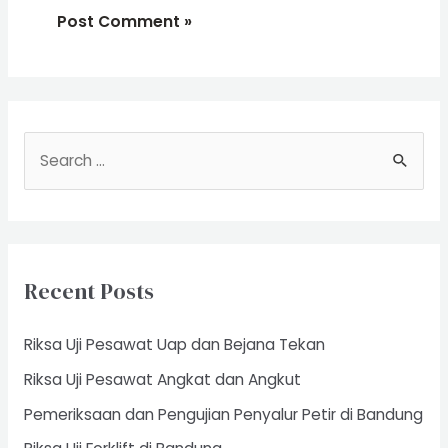
S
e
a
r
c
Recent Posts
h
f
Riksa Uji Pesawat Uap dan Bejana Tekan
o
Riksa Uji Pesawat Angkat dan Angkut
r
Pemeriksaan dan Pengujian Penyalur Petir di Bandung
: