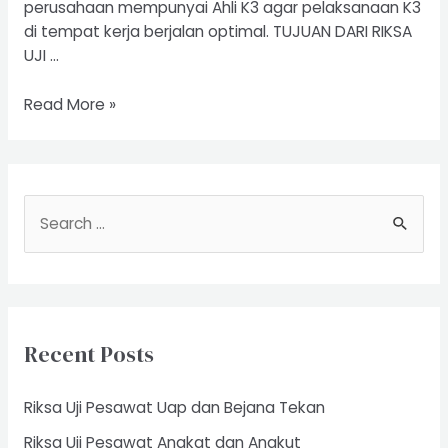
perusahaan mempunyai Ahli K3 agar pelaksanaan K3
di tempat kerja berjalan optimal. TUJUAN DARI RIKSA
UJI …
Uji
Read More »
Riksa
Forklift
S
e
a
r
c
Recent Posts
h
f
Riksa Uji Pesawat Uap dan Bejana Tekan
o
Riksa Uji Pesawat Angkat dan Angkut