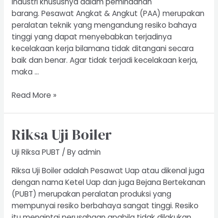
industri khususnya dalam pemindahan
barang. Pesawat Angkat & Angkut (PAA) merupakan
peralatan teknik yang mengandung resiko bahaya
tinggi yang dapat menyebabkan terjadinya
kecelakaan kerja bilamana tidak ditangani secara
baik dan benar. Agar tidak terjadi kecelakaan kerja,
maka …
Riksa
Read More »
Uji
Pesawat
Riksa Uji Boiler
Angkat
dan
Uji Riksa PUBT
/ By
admin
Angkut
Riksa Uji Boiler adalah Pesawat Uap atau dikenal juga
dengan nama Ketel Uap dan juga Bejana Bertekanan
(PUBT) merupakan peralatan produksi yang
mempunyai resiko berbahaya sangat tinggi. Resiko
itu mengintai perusahaan apabila tidak dilakukan