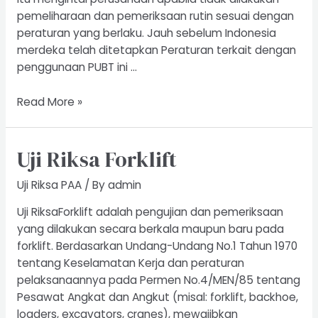
pemeliharaan dan pemeriksaan rutin sesuai dengan
peraturan yang berlaku. Jauh sebelum Indonesia
merdeka telah ditetapkan Peraturan terkait dengan
penggunaan PUBT ini …
Riksa
Read More »
Uji
Boiler
Uji Riksa Forklift
Uji Riksa PAA
/ By
admin
Uji RiksaForklift adalah pengujian dan pemeriksaan
yang dilakukan secara berkala maupun baru pada
forklift. Berdasarkan Undang-Undang No.1 Tahun 1970
tentang Keselamatan Kerja dan peraturan
pelaksanaannya pada Permen No.4/MEN/85 tentang
Pesawat Angkat dan Angkut (misal: forklift, backhoe,
loaders, excavators, cranes), mewajibkan