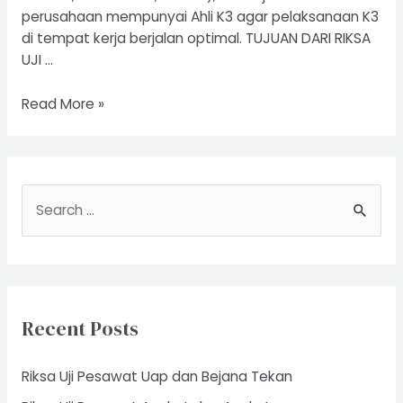
perusahaan mempunyai Ahli K3 agar pelaksanaan K3
di tempat kerja berjalan optimal. TUJUAN DARI RIKSA
UJI …
Uji
Read More »
Riksa
Forklift
S
e
a
r
c
Recent Posts
h
f
Riksa Uji Pesawat Uap dan Bejana Tekan
o