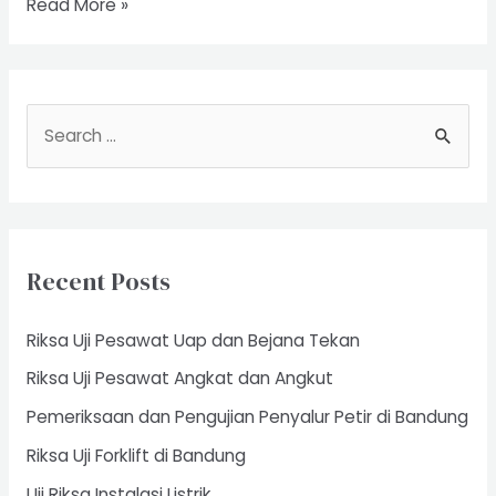
Riksa
Read More »
Uji
Kebakaran
S
e
a
r
c
Recent Posts
h
f
Riksa Uji Pesawat Uap dan Bejana Tekan
o
Riksa Uji Pesawat Angkat dan Angkut
r
Pemeriksaan dan Pengujian Penyalur Petir di Bandung
:
Riksa Uji Forklift di Bandung
Uji Riksa Instalasi Listrik