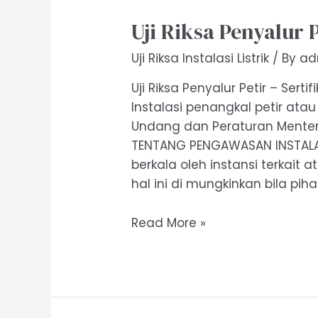
Uji Riksa Penyalur P
Uji Riksa Instalasi Listrik
/ By
ad
Uji Riksa Penyalur Petir – Serti
Instalasi penangkal petir ata
Undang dan Peraturan Menteri 
TENTANG PENGAWASAN INSTALAS
berkala oleh instansi terkait a
hal ini di mungkinkan bila pih
Uji
Read More »
Riksa
Penyalur
Petir