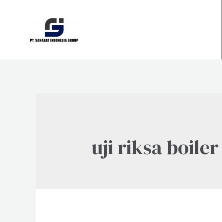
Skip
to
content
uji riksa boiler