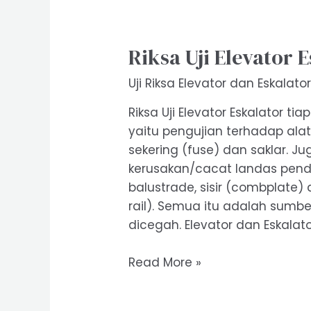
Riksa Uji Elevator 
Uji Riksa Elevator dan Eskalato
Riksa Uji Elevator Eskalator t
yaitu pengujian terhadap ala
sekering (fuse) dan saklar. 
kerusakan/cacat landas penda
balustrade, sisir (combplat
rail). Semua itu adalah sum
dicegah. Elevator dan Eskalat
Riksa
Read More »
Uji
Elevator