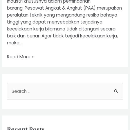
industri khususnya dalam pemindahan
barang. Pesawat Angkat & Angkut (PAA) merupakan
peralatan teknik yang mengandung resiko bahaya
tinggi yang dapat menyebabkan terjadinya
kecelakaan kerja bilamana tidak ditangani secara
baik dan benar. Agar tidak terjadi kecelakaan kerja,
maka …
Riksa
Read More »
Uji
Pesawat
Angkat
dan
S
Angkut
e
a
r
c
Recent Posts