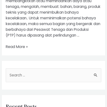
membangkitkan atau memindahkan daya atau
tenaga, mengolah, membuat: bahan, barang, produk
teknis yang dapat menimbulkan bahaya
kecelakaan.. Untuk meminimalkan potensi bahaya
kecelakaan, maka semua bagian yang bergerak dan
berbahaya dari Pesawat Tenaga dan Produksi
(PTP) harus dipasang alat perlindungan …
Riksa
Read More »
Uji
Pesawat
Tenaga
dan
S
Produksi
e
a
r
c
Recent Posts