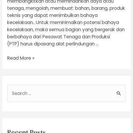
membangkitkan atau memindahkan daya atau
tenaga, mengolah, membuat: bahan, barang, produk
teknis yang dapat menimbulkan bahaya
kecelakaan.. Untuk meminimalkan potensi bahaya
kecelakaan, maka semua bagian yang bergerak dan
berbahaya dari Pesawat Tenaga dan Produksi
(PTP) harus dipasang alat perlindungan …
Riksa
Read More »
Uji
Pesawat
Tenaga
dan
S
Produksi
e
a
r
c
Recent Posts