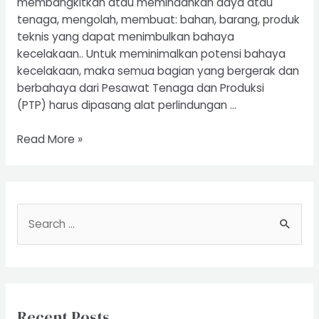
membangkitkan atau memindahkan daya atau
tenaga, mengolah, membuat: bahan, barang, produk
teknis yang dapat menimbulkan bahaya
kecelakaan.. Untuk meminimalkan potensi bahaya
kecelakaan, maka semua bagian yang bergerak dan
berbahaya dari Pesawat Tenaga dan Produksi
(PTP) harus dipasang alat perlindungan …
Riksa
Read More »
Uji
Pesawat
Tenaga
dan
S
Produksi
e
a
r
c
Recent Posts