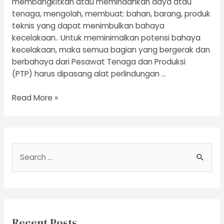
membangkitkan atau memindahkan daya atau
tenaga, mengolah, membuat: bahan, barang, produk
teknis yang dapat menimbulkan bahaya
kecelakaan.. Untuk meminimalkan potensi bahaya
kecelakaan, maka semua bagian yang bergerak dan
berbahaya dari Pesawat Tenaga dan Produksi
(PTP) harus dipasang alat perlindungan …
Riksa
Read More »
Uji
Pesawat
Tenaga
dan
S
Produksi
e
a
r
c
Recent Posts