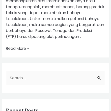
membangkitkan atau memindahkan daya atau
tenaga, mengolah, membuat: bahan, barang, produk
teknis yang dapat menimbulkan bahaya
kecelakaan.. Untuk meminimalkan potensi bahaya
kecelakaan, maka semua bagian yang bergerak dan
berbahaya dari Pesawat Tenaga dan Produksi
(PTP) harus dipasang alat perlindungan …
Riksa
Read More »
Uji
Pesawat
Tenaga
dan
S
Produksi
e
a
r
c
Recent Posts