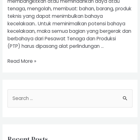
membangkitkan atau memindahkan daya atau
tenaga, mengolah, membuat: bahan, barang, produk
teknis yang dapat menimbulkan bahaya
kecelakaan.. Untuk meminimalkan potensi bahaya
kecelakaan, maka semua bagian yang bergerak dan
berbahaya dari Pesawat Tenaga dan Produksi
(PTP) harus dipasang alat perlindungan …
Riksa
Read More »
Uji
Pesawat
Tenaga
dan
S
Produksi
e
a
r
c
Recent Posts