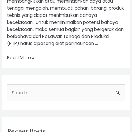
membangkitkan atau memindahkan daya atau
tenaga, mengolah, membuat: bahan, barang, produk
teknis yang dapat menimbulkan bahaya
kecelakaan.. Untuk meminimalkan potensi bahaya
kecelakaan, maka semua bagian yang bergerak dan
berbahaya dari Pesawat Tenaga dan Produksi
(PTP) harus dipasang alat perlindungan …
Riksa
Read More »
Uji
Pesawat
Tenaga
dan
S
Produksi
e
a
r
c
Recent Posts