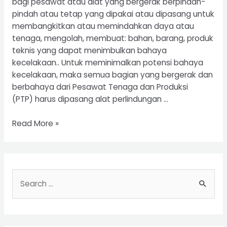
bagi pesawat atau alat yang bergerak berpindah-
pindah atau tetap yang dipakai atau dipasang untuk
membangkitkan atau memindahkan daya atau
tenaga, mengolah, membuat: bahan, barang, produk
teknis yang dapat menimbulkan bahaya
kecelakaan.. Untuk meminimalkan potensi bahaya
kecelakaan, maka semua bagian yang bergerak dan
berbahaya dari Pesawat Tenaga dan Produksi
(PTP) harus dipasang alat perlindungan …
Riksa
Read More »
Uji
Pesawat
Tenaga
dan
S
Produksi
e
a
r