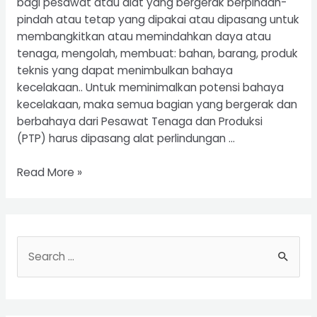
bagi pesawat atau alat yang bergerak berpindah-
pindah atau tetap yang dipakai atau dipasang untuk
membangkitkan atau memindahkan daya atau
tenaga, mengolah, membuat: bahan, barang, produk
teknis yang dapat menimbulkan bahaya
kecelakaan.. Untuk meminimalkan potensi bahaya
kecelakaan, maka semua bagian yang bergerak dan
berbahaya dari Pesawat Tenaga dan Produksi
(PTP) harus dipasang alat perlindungan …
Riksa
Read More »
Uji
Pesawat
Tenaga
dan
S
Produksi
e
a
r