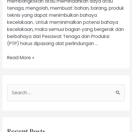
membangkitkan atau memindahkan daya atau
tenaga, mengolah, membuat: bahan, barang, produk
teknis yang dapat menimbulkan bahaya
kecelakaan.. Untuk meminimalkan potensi bahaya
kecelakaan, maka semua bagian yang bergerak dan
berbahaya dari Pesawat Tenaga dan Produksi
(PTP) harus dipasang alat perlindungan …
Riksa
Read More »
Uji
Pesawat
Tenaga
dan
S
Produksi
e
a
r
c
Recent Posts